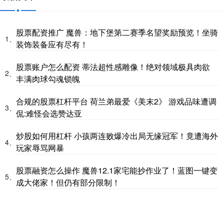
股票配资推广 魔兽：地下堡第二赛季名望奖励预览！坐骑
1、
装饰装备应有尽有！
股票账户怎么配资 蒂法超性感雕像！绝对领域极具肉欲
2、
丰满肉球勾魂锁魄
合规的股票杠杆平台 荷兰弟最爱《美末2》 游戏品味遭调
3、
侃:难怪会选赞达亚
炒股如何用杠杆 小孩两连败爆冷出局无缘冠军！竟遭海外
4、
玩家辱骂网暴
股票融资怎么操作 魔兽12.1家宅能抄作业了！蓝图一键变
5、
成大佬家！但仍有部分限制！