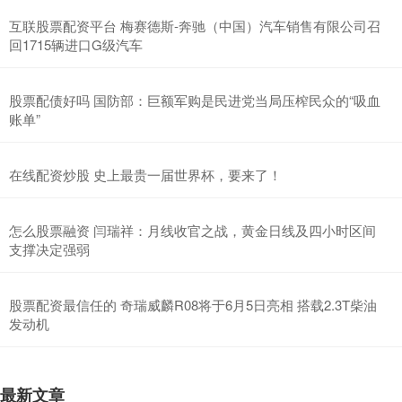
互联股票配资平台 梅赛德斯-奔驰（中国）汽车销售有限公司召
回1715辆进口G级汽车
股票配债好吗 国防部：巨额军购是民进党当局压榨民众的“吸血
账单”
在线配资炒股 史上最贵一届世界杯，要来了！
怎么股票融资 闫瑞祥：月线收官之战，黄金日线及四小时区间
支撑决定强弱
股票配资最信任的 奇瑞威麟R08将于6月5日亮相 搭载2.3T柴油
发动机
最新文章