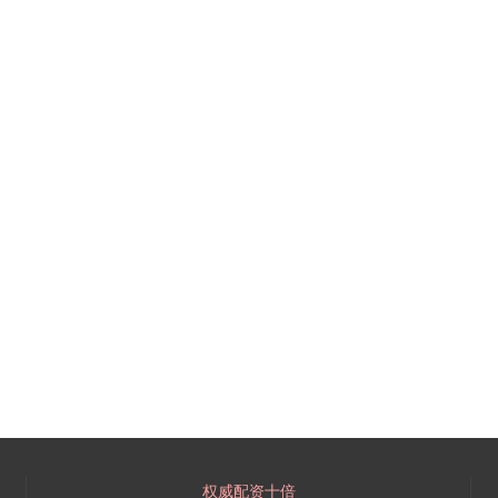
权威配资十倍