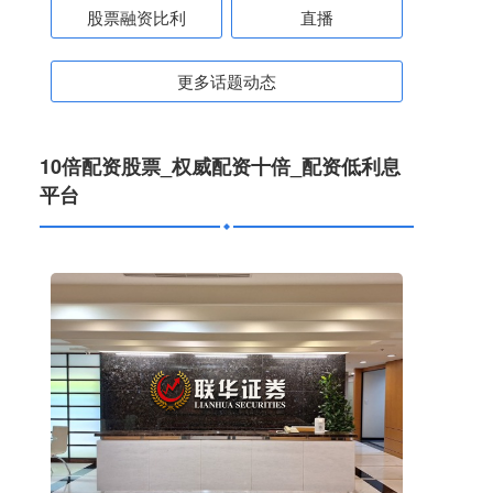
股票融资比利
直播
更多话题动态
10倍配资股票_权威配资十倍_配资低利息
平台