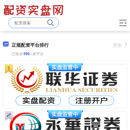
正规配资平台排行
更多
已收录
999
+家平台